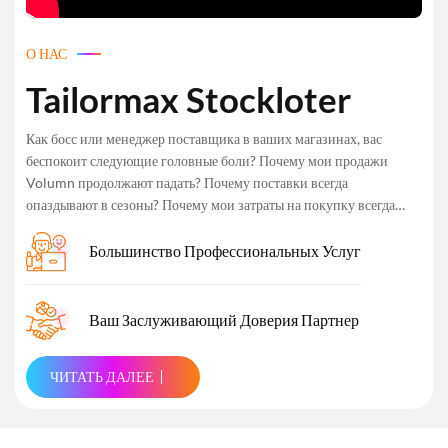
О НАС
Tailormax Stockloter
Как босс или менеджер поставщика в ваших магазинах, вас
беспокоит следующие головные боли? Почему мои продажи
Volumn продолжают падать? Почему поставки всегда
опаздывают в сезоны? Почему мои затраты на покупку всегда
выше, чем мои магазины Nebouring? Не беспокойтесь. Tailormax
Stockloter предоставляет вам наиболее эффективное
Большинство Профессиональных Услуг
решение. Кто мы? Расположенный в красивом портовом городе
Сямен в провинции Фуцзянь в Китае, Tailormax Enterprises
Limited, первого Stockloter® в мире по всему миру, с 2009 года,
Ваш Заслуживающий Доверия Партнер
был ведущим китайским поставщиком услуг по источникам,
который стал нашим клиентам самым большим ассортиментом
ЧИТАТЬ ДАЛЕЕ
готовых товаров, включая отмену заказов или управляемые
производственные цены по ценам на повышение стоимости. В
течение последних 15 лет, поскольку крупная сеть поставок в
Китае и Бангладеш, Tailormax Stockloter успешно помогла