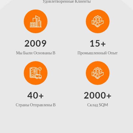
Удовлетворенные Клиенты
2
0
0
9
1
5
+
Мы Были Основаны В
Промышленный Опыт
4
0
2
0
0
0
+
+
Страны Отправлены В
Склад SQM