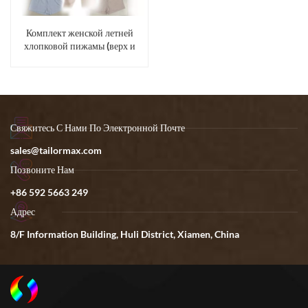
Комплект женской летней
хлопковой пижамы (верх и
низ)
Свяжитесь С Нами По Электронной Почте
sales@tailormax.com
Позвоните Нам
+86 592 5663 249
Адрес
8/F Information Building, Huli District, Xiamen, China