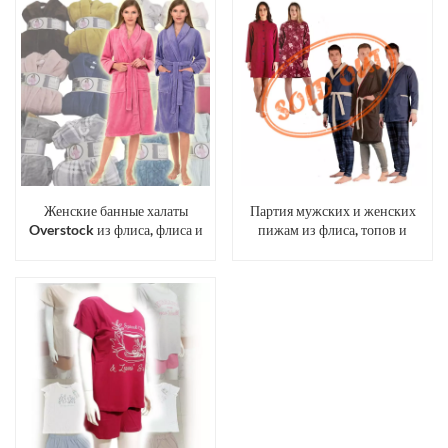
Женские банные халаты
Партия мужских и женских
Overstock из флиса, флиса и
пижам из флиса, топов и
шерпы кораллового цвета с
домашней одежды.
принтом, выполненные из
комбинированных тканей и
цветов.