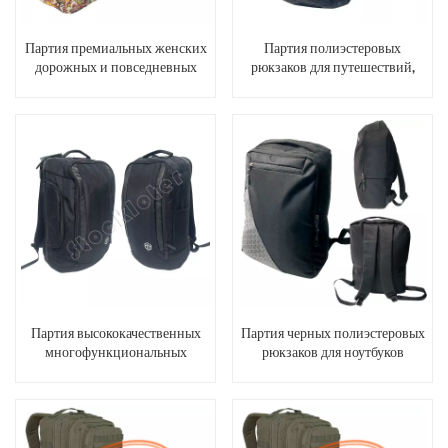
Партия премиальных женских
Партия полиэстеровых
дорожных и повседневных
рюкзаков для путешествий,
рюкзаков с принтом, большой
повседневной носки и походов
вместимости.
с 3 карманами на молнии и 2
боковыми сетчатыми
карманами.
Партия высококачественных
Партия черных полиэстеровых
многофункциональных
рюкзаков для ноутбуков
дорожных рюкзаков через
плечо от немецкого бренда.