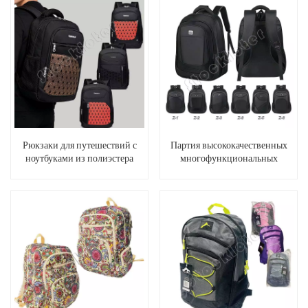
карманами.
Рюкзаки для путешествий с
Партия высококачественных
ноутбуками из полиэстера
многофункциональных
оптом, с тремя отделениями на
дорожных рюкзаков для
молнии и двумя боковыми
ноутбуков с четырьмя
сетчатыми карманами.
отделениями.