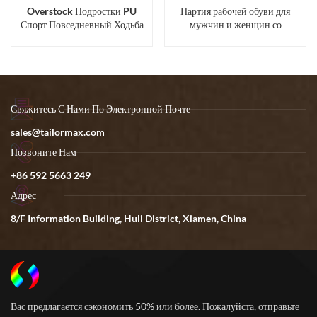
Overstock Подростки PU
Партия рабочей обуви для
Спорт Повседневный Ходьба
мужчин и женщин со
Бег Скейтборд Обувь
стальным носком и стальной
Кроссовки
подошвой
Свяжитесь С Нами По Электронной Почте
sales@tailormax.com
Позвоните Нам
+86 592 5663 249
Адрес
8/F Information Building, Huli District, Xiamen, China
Вас предлагается сэкономить 50% или более. Пожалуйста, отправьте