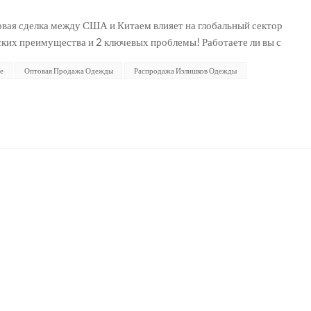
говая сделка между США и Китаем влияет на глобальный сектор
ких преимущества и 2 ключевых проблемы! Работаете ли вы с
складе Если вы занимаетесь таможенной очист...
е
Оптовая Продажа Одежды
Распродажа Излишков Одежды