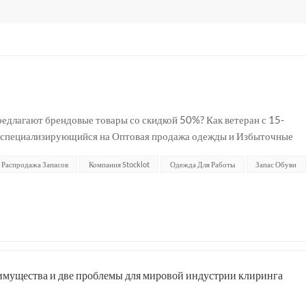
редлагают брендовые товары со скидкой 50%? Как ветеран с 15-
 (специализирующийся на Оптовая продажа одежды и Избыточные
джетные покупки» тесно связаны со стратегия...
Распродажа Запасов
Компания Stocklot
Одежда Для Работы
Запас Обуви
имущества и две проблемы для мировой индустрии клиринга