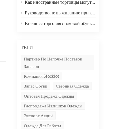
Как иностранные торговцы могут оживить рынок одежды с помощью «микроинноваций»
Руководство по выживанию при колебаниях валютного курса: 3 ключевых инструмента хеджирования на рынке Форекс для иностранных трейдеров
Внешняя торговля стоковой обувью, одеждой и текстилем: как преодолеть дилемму и найти новые возможности?
ТЕГИ
Партнер По Цепочке Поставок
Запасов
Компания Stocklot
Запас Обуви
Сезонная Одежда
Оптовая Продажа Одежды
Распродажа Излишков Одежды
Экспорт Акций
Одежда Для Работы