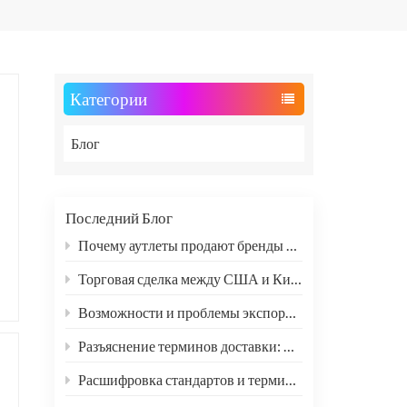
Категории
Блог
Последний Блог
Почему аутлеты продают бренды за полцены?
Торговая сделка между США и Китаем: три преимущества и две проблемы для мировой индустрии клиринга запасов
Возможности и проблемы экспорта обуви, одежды и текстиля после смягчения китайско-американских пошлин
Разъяснение терминов доставки: FCL и LCL: объяснение
Расшифровка стандартов и терминов защитной обуви: SB, SBP, S1, S1P, S2, S3 и другие