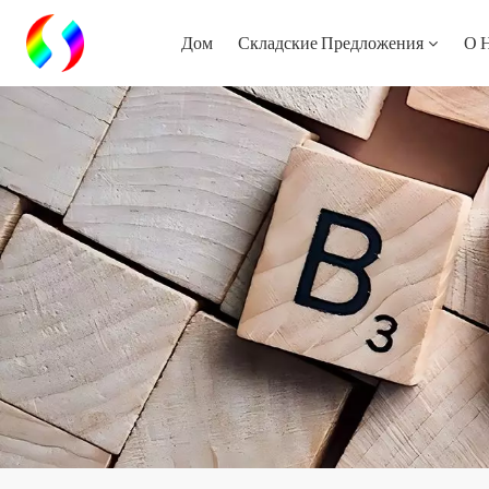
Дом
Складские Предложения
О 