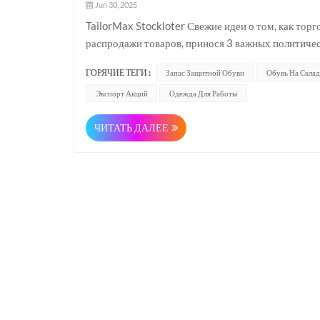
Jun 30, 2025
TailorMax Stockloter Свежие идеи о том, как тор
распродажи товаров, принося 3 важных политичес
оптовыми складами одежды, излишками Одежда на 
ГОРЯЧИЕ ТЕГИ :
Запас Защитной Обуви
Обувь На Склад
Экспорт Акций
Одежда Для Работы
ЧИТАТЬ ДАЛЕЕ