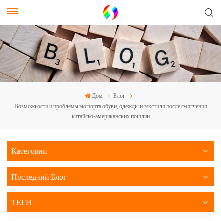
Дом
Блог
Возможности и проблемы экспорта обуви, одежды и текстиля после смягчения
китайско-американских пошлин
Категории
Последний Блог
ТЕГИ