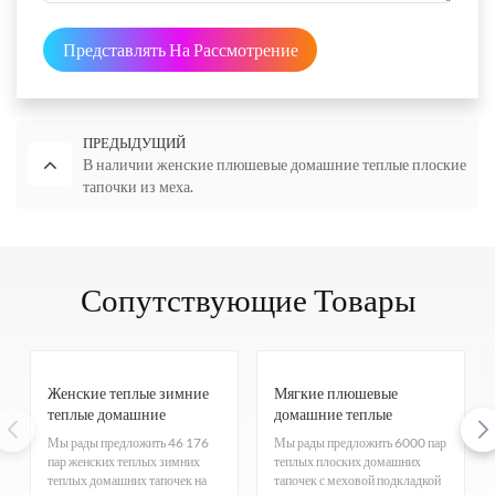
Представлять На Рассмотрение
ПРЕДЫДУЩИЙ
В наличии женские плюшевые домашние теплые плоские
тапочки из меха.
Сопутствующие Товары
Женские теплые зимние
Мягкие плюшевые
теплые домашние
домашние теплые
тапочки Overstock с
плоские тапочки
Мы рады предложить 46 176
Мы рады предложить 6000 пар
застежкой-липучкой.
Overstock для зимнего
пар женских теплых зимних
теплых плоских домашних
сезона
теплых домашних тапочек на
тапочек с меховой подкладкой