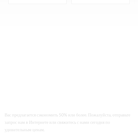
липучках — в двух цветах и ​​
— в четырех цветах и ​​двух
шести размерах (американские
размерах: 36/37, 38/39, 40/41
размеры 6#~11#,
и 40/41, 42/43, 44/45.
соответствующие европейским
Свяжитесь с нами, чтобы
размерам #36~#41).
узнать выгодную цену.
Свяжитесь с нами, чтобы
узнать выгодную цену.
Свяжитесь С Нами По Электронной Почте
sales@tailormax.com
Позвоните Нам
+86 592 5663 249
Адрес
8/F Information Building, Huli District, Xiamen, China
Вас предлагается сэкономить 50% или более. Пожалуйста, отправьте
запрос нам в Интернете или свяжитесь с нами сегодня по
удивительным ценам.